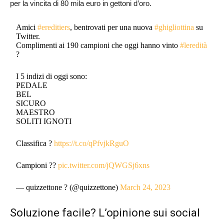
per la vincita di 80 mila euro in gettoni d’oro.
Amici
#ereditiers
, bentrovati per una nuova
#ghigliottina
su
Twitter.
Complimenti ai 190 campioni che oggi hanno vinto
#leredità
?
I 5 indizi di oggi sono:
PEDALE
BEL
SICURO
MAESTRO
SOLITI IGNOTI
Classifica ?
https://t.co/qPfvjkRguO
Campioni ??
pic.twitter.com/jQWGSj6xns
— quizzettone ? (@quizzettone)
March 24, 2023
Soluzione facile? L’opinione sui social