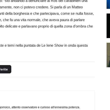
to: “sto andando a denunciare ai Ros dei carabinieri una
amente, non ci potevo credere. Si parla di un Matteo
ti della borghesia e che partecipava, come se nulla fosse,
ne, che fa una vita normale, che aveva paura di parlare
to delicate e parlavano proprio di quella zona d’ombra che
iste e temi nella puntata de Le Iene Show in onda questa
ferite
ogorroico, attento osservatore e curioso all'ennesima potenza.