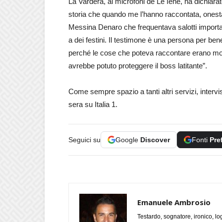
La Vardera, ai microfoni de Le Iene, ha dichiara
storia che quando me l’hanno raccontata, onest
Messina Denaro che frequentava salotti importan
a dei festini. Il testimone è una persona per be
perché le cose che poteva raccontare erano mol
avrebbe potuto proteggere il boss latitante”.
Come sempre spazio a tanti altri servizi, interv
sera su Italia 1.
Seguici su
Google
Discover
Fonti
Pre
Emanuele Ambrosio
Testardo, sognatore, ironico, l