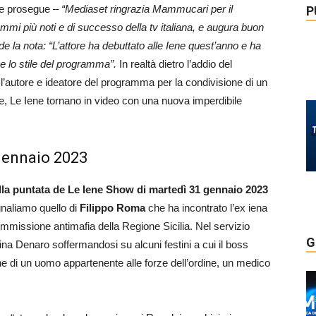
he prosegue
– “Mediaset ringrazia Mammucari per il
P
ammi più noti e di successo della tv italiana, e augura buon
 la nota: “L’attore ha debuttato alle Iene quest’anno e ha
o e lo stile del programma”.
In realtà dietro l’addio del
 l’autore e ideatore del programma per la condivisione di un
te, Le Iene tornano in video con una nuova imperdibile
 gennaio 2023
della puntata de Le Iene Show di martedì 31 gennaio 2023
egnaliamo quello di
Filippo Roma
che ha incontrato l’ex iena
mmissione antimafia della Regione Sicilia. Nel servizio
G
ina Denaro soffermandosi su alcuni festini a cui il boss
e di un uomo appartenente alle forze dell’ordine, un medico