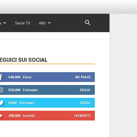
w
Serie TV
Altri
EGUICI SUI SOCIAL
540,000
Fans
MI PIACE
550,000
Follower
SEGUI
9,300
Follower
SEGUI
290,000
Iscritti
ISCRIVITI