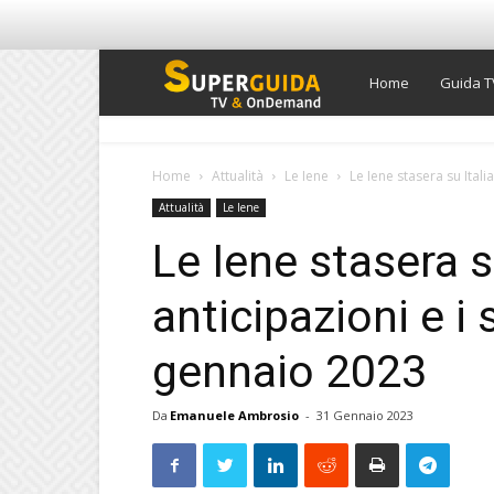
Super
Home
Guida T
Guida
Home
Attualità
Le Iene
Le Iene stasera su Italia 
Attualità
Le Iene
TV
Le Iene stasera su
anticipazioni e i 
gennaio 2023
Da
Emanuele Ambrosio
-
31 Gennaio 2023