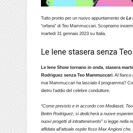
Tutto pronto per un nuovo appuntamento de
Le
“orfana” di Teo Mammuccari. Scopriamo insieme tu
martedì 31 gennaio 2023 su Italia.
Le Iene stasera senza Te
Le Iene Show tornano in onda
,
stasera mart
Rodriguez
senza Teo Mammuccari
. Al fianc
mai Mammuccari ha lasciato il programma? Con
dietro l’addio del celebre conduttore.
“Come previsto e in accordo con Mediaset, Teo 
Belén Rodriguez, si dedicherà a nuove esperienze
nuovi progetti di intrattenimento” si legge nella
affidata all’attuale ospite fisso Max Angioni ch