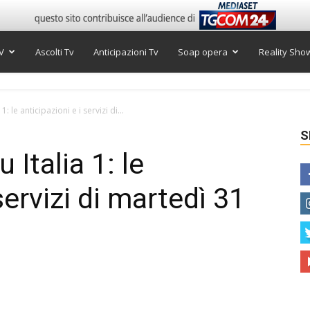
V
Ascolti Tv
Anticipazioni Tv
Soap opera
Reality Sho
1: le anticipazioni e i servizi di...
S
 Italia 1: le
servizi di martedì 31