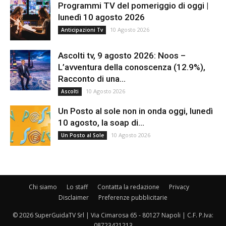
Programmi TV del pomeriggio di oggi |
lunedì 10 agosto 2026
10 Agosto 2026
Anticipazioni Tv
Ascolti tv, 9 agosto 2026: Noos –
L’avventura della conoscenza (12.9%),
Racconto di una...
10 Agosto 2026
Ascolti
Un Posto al sole non in onda oggi, lunedì
10 agosto, la soap di...
10 Agosto 2026
Un Posto al Sole
Chi siamo
Lo staff
Contatta la redazione
Privacy
Disclaimer
Preferenze pubblicitarie
© 2026 SuperGuidaTV Srl | Via Cimarosa 65 - 80127 Napoli | C.F. P.Iva:
08723421213