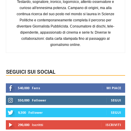
Testardo, sognatore, ironico, logorroico, attento osservatore e
curioso all'ennesima potenza. Campano di origini, ma alla
continua ricerca del suo posto nel mondo si laurea in Scienze
Politiche e contemporaneamente completa il percorso per
diventare Giornalista Pubblicista. Consumatore di dischi, tele-
dipendente, appassionato di cinema e serie tv. Diverse le
collaborazioni: dalla carta stampata fino al passaggio al
giornalismo online.
SEGUICI SUI SOCIAL
540,000
Fans
MI PIACE
550,000
Follower
SEGUI
9,300
Follower
SEGUI
290,000
Iscritti
ISCRIVITI