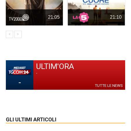
21:05
21:10
ULTIM'ORA
-
-
TUTTE LE NEWS
GLI ULTIMI ARTICOLI