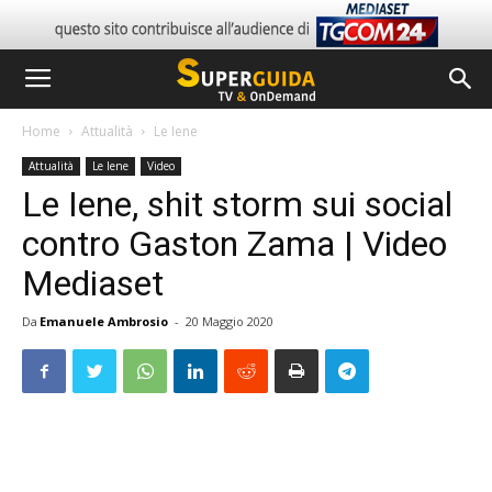
Home
Attualità
Le Iene
Attualità
Le Iene
Video
Le Iene, shit storm sui social
contro Gaston Zama | Video
Mediaset
Da
Emanuele Ambrosio
-
20 Maggio 2020