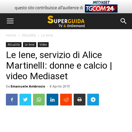
Home
Attualità
Le Iene
Attualità
Le Iene
Video
Le Iene, servizio di Alice
MartinellI: donne e calcio |
video Mediaset
Da
Emanuele Ambrosio
-
8 Aprile 2019