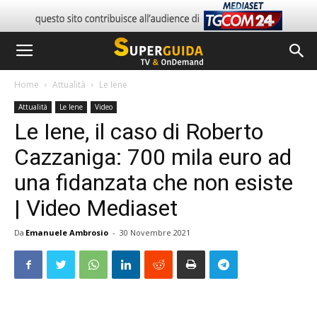
Home
Attualità
Le Iene
Attualità
Le Iene
Video
Le Iene, il caso di Roberto
Cazzaniga: 700 mila euro ad
una fidanzata che non esiste
| Video Mediaset
Da
Emanuele Ambrosio
-
30 Novembre 2021