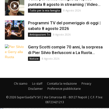
puntata 8 agosto in streaming | Video...
8 Agosto 2026
Tutto per la mia famiglia
Programmi TV del pomeriggio di oggi |
sabato 8 agosto 2026
8 Agosto 2026
Anticipazioni Tv
Gerry Scotti compie 70 anni, la sorpresa
di Pier Silvio Berlusconi a La Ruota...
8 Agosto 2026
Notizie
Chi siamo
Lo staff
Contatta la redazione
Privacy
Disclaimer
Preferenze pubblicitarie
© 2026 SuperGuidaTV Srl | Via Cimarosa 65 - 80127 Napoli | C.F. P.Iva:
08723421213