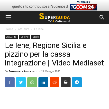
Home
Attualità
Le Iene
Attualità
Le Iene
Video
Le Iene, Regione Sicilia e
pizzino per la cassa
integrazione | Video Mediaset
Da
Emanuele Ambrosio
-
19 Maggio 2020