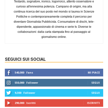
Testardo, sognatore, ironico, logorroico, attento osservatore e
curioso all'ennesima potenza. Campano di origini, ma alla
continua ricerca del suo posto nel mondo si laurea in Scienze
Politiche e contemporaneamente completa il percorso per
diventare Giornalista Pubblicista. Consumatore di dischi, tele-
dipendente, appassionato di cinema e serie tv. Diverse le
collaborazioni: dalla carta stampata fino al passaggio al
giornalismo online.
SEGUICI SUI SOCIAL
540,000
Fans
MI PIACE
550,000
Follower
SEGUI
9,300
Follower
SEGUI
290,000
Iscritti
ISCRIVITI