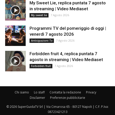
My Sweet Lie, replica puntata 7 agosto
in streaming | Video Mediaset
7 Agosto 2026
My sweet lie
Programmi TV del pomeriggio di oggi |
venerdì 7 agosto 2026
7 Agosto 2026
Anticipazioni Tv
Forbidden fruit 4, replica puntata 7
agosto in streaming | Video Mediaset
7 Agosto 2026
Forbidden fruit
Chi siamo
Lo staff
Contatta la redazione
Privacy
Disclaimer
Preferenze pubblicitarie
© 2026 SuperGuidaTV Srl | Via Cimarosa 65 - 80127 Napoli | C.F. P.Iva:
08723421213