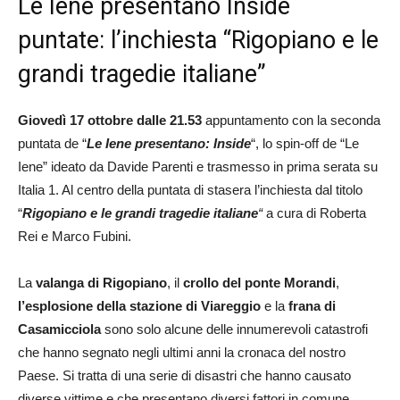
Le Iene presentano Inside
puntate: l’inchiesta “Rigopiano e le
grandi tragedie italiane”
Giovedì 17 ottobre dalle 21.53
appuntamento con la seconda
puntata de “
Le Iene presentano: Inside
“, lo spin-off de “Le
Iene” ideato da Davide Parenti e trasmesso in prima serata su
Italia 1. Al centro della puntata di stasera l’inchiesta dal titolo
“
Rigopiano e le grandi tragedie italiane
“
a cura di Roberta
Rei e Marco Fubini.
La
valanga di Rigopiano
, il
crollo del ponte Morandi
,
l’esplosione della stazione di Viareggio
e la
frana di
Casamicciola
sono solo alcune delle innumerevoli catastrofi
che hanno segnato negli ultimi anni la cronaca del nostro
Paese. Si tratta di una serie di disastri che hanno causato
diverse vittime e che presentano diversi fattori in comune.