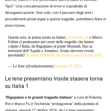
Tipo? Una concatenazione di errori e soprattutto di
disorganizzazione. Non solo, con il passare degli anni i
procedimenti penali legati a queste tragedie, potrebbero finire in
prescrizione.
Questa sera, in prima serata su Italia1,
@roberta_rei
e Marco
Fubini ci porteranno nel cuore delle tragedie che hanno
colpito l’Italia, da Rigopiano al ponte Morandi, fino ai
terremoti dell’Aquila e Amatrice. Erano davvero eventi
inevitabili?
#LeIene
#INSIDE
pic.twitter.com/21VnsqLzDU
— Le Iene (@redazioneiene)
October 17, 2024
Le Iene presentano Inside stasera torna
su Italia 1
“
Rigopiano e le grandi tragedie italiane
“
a cura di Roberta
Rei e Marco Fu è l’inchiesta “protagonista” della puntata di
stasera, giovedì 17 ottobre 2024, de Le Iene presentato: