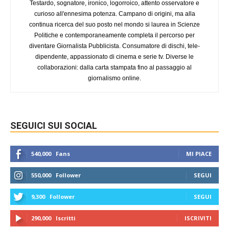
Testardo, sognatore, ironico, logorroico, attento osservatore e
curioso all'ennesima potenza. Campano di origini, ma alla
continua ricerca del suo posto nel mondo si laurea in Scienze
Politiche e contemporaneamente completa il percorso per
diventare Giornalista Pubblicista. Consumatore di dischi, tele-
dipendente, appassionato di cinema e serie tv. Diverse le
collaborazioni: dalla carta stampata fino al passaggio al
giornalismo online.
SEGUICI SUI SOCIAL
540,000
Fans
MI PIACE
550,000
Follower
SEGUI
9,300
Follower
SEGUI
290,000
Iscritti
ISCRIVITI