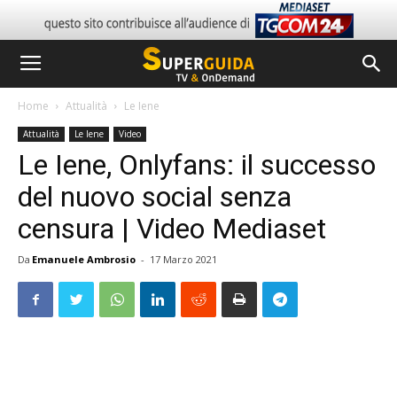
Home
Attualità
Le Iene
Attualità
Le Iene
Video
Le Iene, Onlyfans: il successo
del nuovo social senza
censura | Video Mediaset
Da
Emanuele Ambrosio
-
17 Marzo 2021