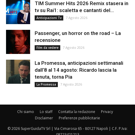
TIM Summer Hits 2026 Remix stasera in
tv su Rai1: scaletta e cantanti del...
7 Agosto 2026
Anticipazioni Tv
Passenger, un horror on the road – La
recensione
7 Agosto 2026
Film da vedere
La Promessa, anticipazioni settimanali
dall’8 al 14 agosto: Ricardo lascia la
tenuta, torna Pia
7 Agosto 2026
La Promessa
Chi siamo
Lo staff
Contatta la redazione
Privacy
Disclaimer
Preferenze pubblicitarie
© 2026 SuperGuidaTV Srl | Via Cimarosa 65 - 80127 Napoli | C.F. P.Iva:
08723421213