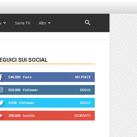
w
Serie TV
Altri
EGUICI SUI SOCIAL
540,000
Fans
MI PIACE
550,000
Follower
SEGUI
9,300
Follower
SEGUI
290,000
Iscritti
ISCRIVITI