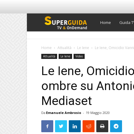
Super
Home
Guida T
Guida
Home
Attualità
Le Iene
Le Iene, Omicidio Vann
Attualità
Le Iene
Video
TV
Le Iene, Omicidi
ombre su Antonio
Mediaset
Da
Emanuele Ambrosio
-
19 Maggio 2020