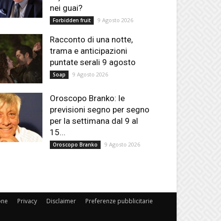
nei guai?
9 Agosto 2026
Forbidden fruit
Racconto di una notte,
trama e anticipazioni
puntate serali 9 agosto
9 Agosto 2026
Soap
Oroscopo Branko: le
previsioni segno per segno
per la settimana dal 9 al
15...
9 Agosto 2026
Oroscopo Branko
one
Privacy
Disclaimer
Preferenze pubblicitarie