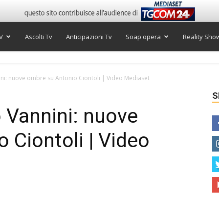
V
Ascolti Tv
Anticipazioni Tv
Soap opera
Reality Sho
ini: nuove ombre su Antonio Ciontoli | Video Mediaset
S
o Vannini: nuove
 Ciontoli | Video