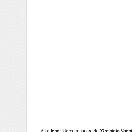
A
Le Iene
si torna a parlare dell’
Omicidio Vanni