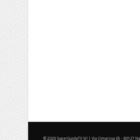
© 2026 SuperGuidaTV Srl | Via Cimarosa 65 - 80127 Nap