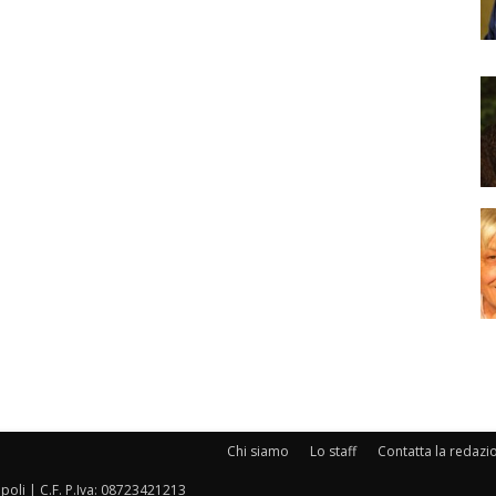
Chi siamo
Lo staff
Contatta la redazi
oli | C.F. P.Iva: 08723421213