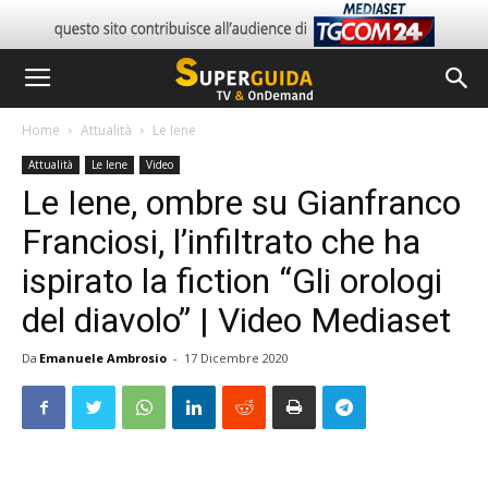
Home
Attualità
Le Iene
Attualità
Le Iene
Video
Le Iene, ombre su Gianfranco
Franciosi, l’infiltrato che ha
ispirato la fiction “Gli orologi
del diavolo” | Video Mediaset
Da
Emanuele Ambrosio
-
17 Dicembre 2020