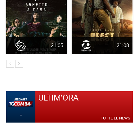
21:05
21:08
ULTIM'ORA
-
-
TUTTE LE NEWS