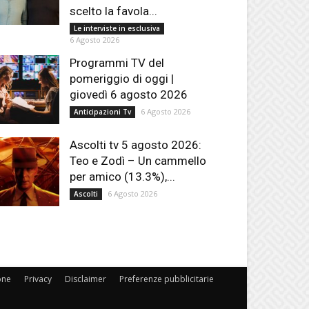
scelto la favola...
Le interviste in esclusiva
6 Agosto 2026
Programmi TV del
pomeriggio di oggi |
giovedì 6 agosto 2026
6 Agosto 2026
Anticipazioni Tv
Ascolti tv 5 agosto 2026:
Teo e Zodì – Un cammello
per amico (13.3%),...
6 Agosto 2026
Ascolti
one
Privacy
Disclaimer
Preferenze pubblicitarie