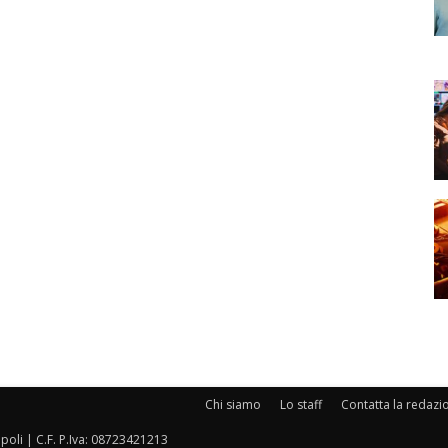
Chi siamo
Lo staff
Contatta la redazi
oli | C.F. P.Iva: 08723421213