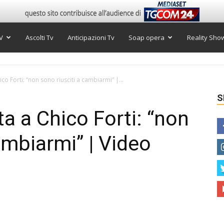
V
Ascolti Tv
Anticipazioni Tv
Soap opera
Reality Sho
hico Forti: “non sono riusciti a cambiarmi” |...
S
sta a Chico Forti: “non
ambiarmi” | Video