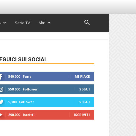
w
Serie TV
Altri
EGUICI SUI SOCIAL
540,000
Fans
MI PIACE
550,000
Follower
SEGUI
9,300
Follower
SEGUI
290,000
Iscritti
ISCRIVITI