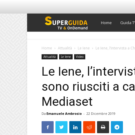
Super
Home
Guida T
Guida
Home
Attualità
Le Iene
Le Iene, l’intervista a C
Attualità
Le Iene
Video
TV
Le Iene, l’intervi
sono riusciti a c
Mediaset
Da
Emanuele Ambrosio
-
22 Dicembre 2019