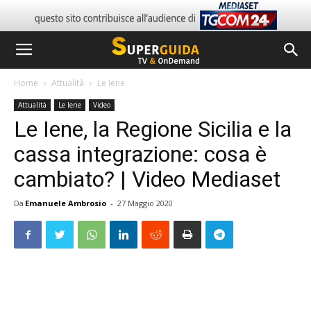
Home
Attualità
Le Iene
Attualità
Le Iene
Video
Le Iene, la Regione Sicilia e la
cassa integrazione: cosa è
cambiato? | Video Mediaset
Da
Emanuele Ambrosio
-
27 Maggio 2020