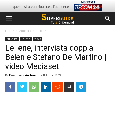
Home
Attualità
Le Iene
Attualità
Le Iene
Video
Le Iene, intervista doppia
Belen e Stefano De Martino |
video Mediaset
Da
Emanuele Ambrosio
-
8 Aprile 2019