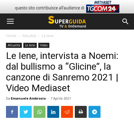
Home
Attualità
Le Iene
Attualità
Le Iene
Video
Le Iene, intervista a Noemi:
dal bullismo a “Glicine”, la
canzone di Sanremo 2021 |
Video Mediaset
Da
Emanuele Ambrosio
-
7 Aprile 2021