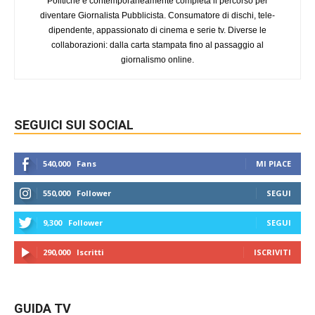
Politiche e contemporaneamente completa il percorso per
diventare Giornalista Pubblicista. Consumatore di dischi, tele-
dipendente, appassionato di cinema e serie tv. Diverse le
collaborazioni: dalla carta stampata fino al passaggio al
giornalismo online.
SEGUICI SUI SOCIAL
540,000
Fans
MI PIACE
550,000
Follower
SEGUI
9,300
Follower
SEGUI
290,000
Iscritti
ISCRIVITI
GUIDA TV