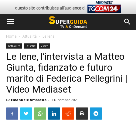
Home
Attualità
Le Iene
Attualità
Le Iene
Video
Le Iene, l’intervista a Matteo
Giunta, fidanzato e futuro
marito di Federica Pellegrini |
Video Mediaset
Da
Emanuele Ambrosio
-
7 Dicembre 2021