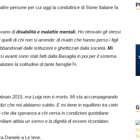
P
ltre persone per cui oggi la conduttrice di Storie Italiane fa
lavano di
disabilità e malattie mentali
. Ho ritrovato gli stessi
 quelli di chi non si arrende: di madri che hanno perso i figli
bbandonati dalle istituzioni e ghettizzati dalla società.
Mi
i avanti sono stati fatti dalla Basaglia in poi per il sistema
lutare la solitudine di tante famiglie?».
 febbraio 2015, ma Luigi non è morto. Mi sta accompagnando
udizi che noi abbiamo subito. E mi tiene in equilibrio tra cielo
G
so che dia speranza a chi versa in condizioni quotidiane
miliare abbia un senso e la dignità di essere ricordata».
a Daniele a Le Iene.