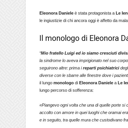
Eleonora Daniele
è stata protagonista a
Le Ien
le ingiustizie di chi ancora oggi è affetto da mala
Il monologo di Eleonora Da
“
Mio fratello Luigi ed io siamo cresciuti divi
la sindrome lo aveva imprigionato nel suo corpo to
seguirono altre: prima i
reparti psichiatrici
degl
diverse con le sbarre alle finestre dove i pazien
il lungo
monologo
di
Eleonora Daniele
a
Le Ie
lungo percorso di sofferenza:
«Piangevo ogni volta che una di quelle porte si
accolto con amore in quei luoghi che oramai eran
e in seguito, tra quelle mura che custodivano frag