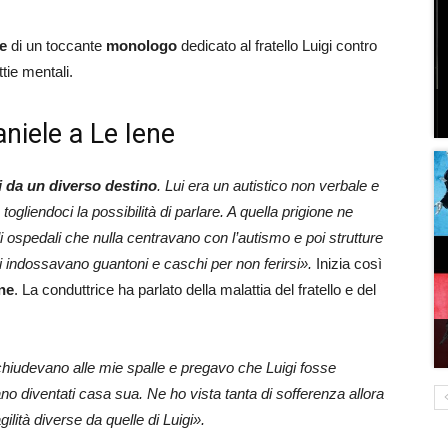
e
di un toccante
monologo
dedicato al fratello Luigi contro
ttie mentali.
niele a Le Iene
si da un diverso destino
. Lui era un autistico non verbale e
gliendoci la possibilità di parlare. A quella prigione ne
i ospedali che nulla centravano con l’autismo e poi strutture
ti indossavano guantoni e caschi per non ferirsi».
Inizia così
ne
. La conduttrice ha parlato della malattia del fratello e del
 chiudevano alle mie spalle e pregavo che Luigi fosse
o diventati casa sua. Ne ho vista tanta di sofferenza allora
ilità diverse da quelle di Luigi».