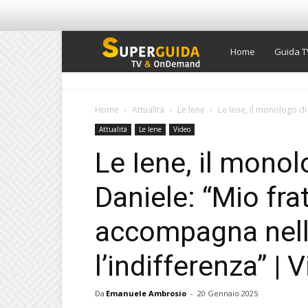
Super
Home
Guida T
Guida
Home
Attualità
Le Iene
Le Iene, il monologo di
Attualità
Le Iene
Video
TV
Le Iene, il monol
Daniele: “Mio fra
accompagna nella
l’indifferenza” |
Da
Emanuele Ambrosio
-
20 Gennaio 2025