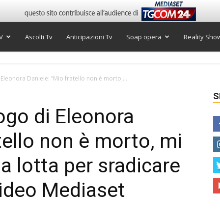
V
Ascolti Tv
Anticipazioni Tv
Soap opera
Reality Sho
 Eleonora Daniele: “Mio fratello non è morto,...
S
ogo di Eleonora
tello non è morto, mi
 lotta per sradicare
 Video Mediaset