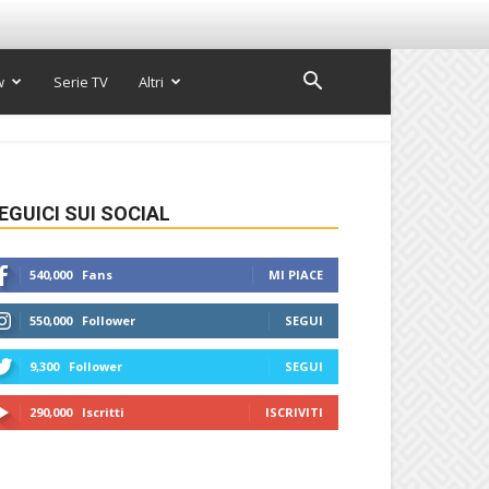
w
Serie TV
Altri
EGUICI SUI SOCIAL
540,000
Fans
MI PIACE
550,000
Follower
SEGUI
9,300
Follower
SEGUI
290,000
Iscritti
ISCRIVITI