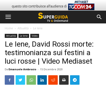
Home
Attualità
Le Iene
Attualità
Le Iene
Video
Le Iene, David Rossi morte:
testimonianza sui festini a
luci rosse | Video Mediaset
Da
Emanuele Ambrosio
-
15 Dicembre 2020