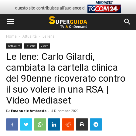
Home
Attualità
Le Iene
Attualità
Le Iene
Video
Le Iene: Carlo Gilardi,
cambiata la cartella clinica
del 90enne ricoverato contro
il suo volere in una RSA |
Video Mediaset
Da
Emanuele Ambrosio
-
4 Dicembre 2020