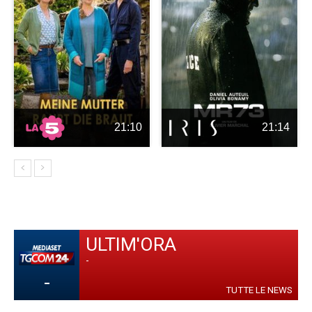
21:10
21:14
ULTIM'ORA
-
-
TUTTE LE NEWS