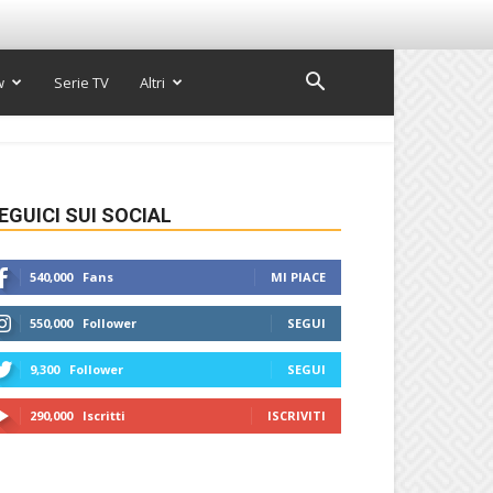
w
Serie TV
Altri
EGUICI SUI SOCIAL
540,000
Fans
MI PIACE
550,000
Follower
SEGUI
9,300
Follower
SEGUI
290,000
Iscritti
ISCRIVITI