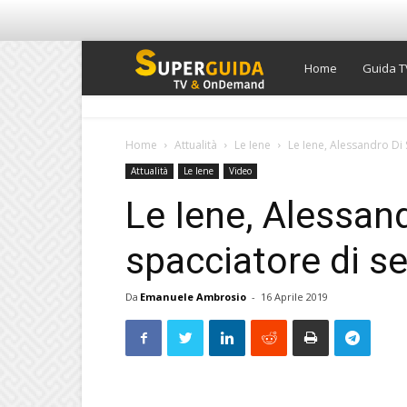
Super
Home
Guida T
Guida
Home
Attualità
Le Iene
Le Iene, Alessandro Di 
Attualità
Le Iene
Video
TV
Le Iene, Alessand
spacciatore di se
Da
Emanuele Ambrosio
-
16 Aprile 2019