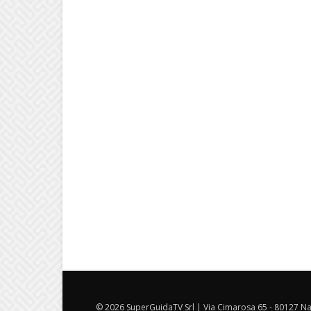
© 2026 SuperGuidaTV Srl | Via Cimarosa 65 - 80127 Nap