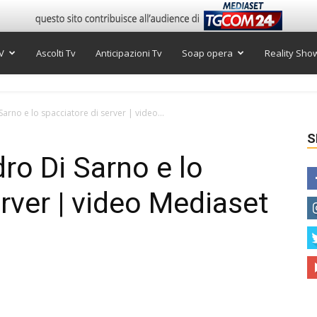
V
Ascolti Tv
Anticipazioni Tv
Soap opera
Reality Sho
Sarno e lo spacciatore di server | video...
S
ro Di Sarno e lo
rver | video Mediaset