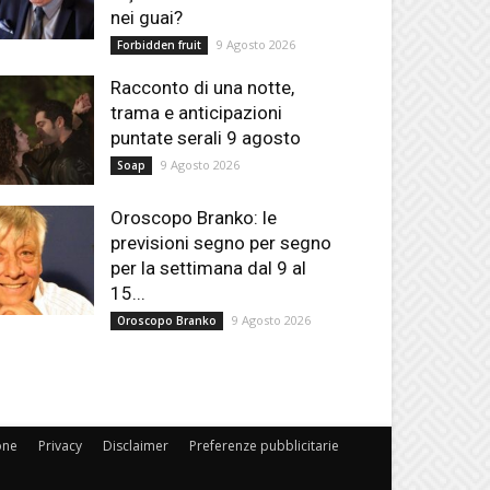
nei guai?
9 Agosto 2026
Forbidden fruit
Racconto di una notte,
trama e anticipazioni
puntate serali 9 agosto
9 Agosto 2026
Soap
Oroscopo Branko: le
previsioni segno per segno
per la settimana dal 9 al
15...
9 Agosto 2026
Oroscopo Branko
one
Privacy
Disclaimer
Preferenze pubblicitarie