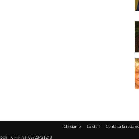
Chi siamo
Lo staff
Contatta la redazi
oli | C.F. P.Iva: 08723421213