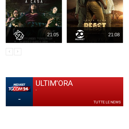
21:05
21:08
ULTIM'ORA
-
-
TUTTE LE NEWS