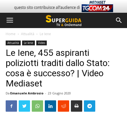
Home
Attualità
Le Iene
Attualità
Le Iene
Video
Le Iene, 455 aspiranti
poliziotti traditi dallo Stato:
cosa è successo? | Video
Mediaset
Da
Emanuele Ambrosio
-
23 Giugno 2020