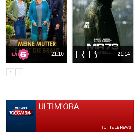
21:10
21:14
ULTIM'ORA
-
-
TUTTE LE NEWS