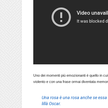
Uno dei momenti più emozionanti è quello in cu
violento e con una frase ormai diventata memor
Una rosa è una rosa anche se essa 
lillà Oscar.