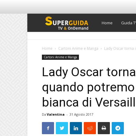
Super
Home
Guida T
Guida
Home
Cartoni Anime e Manga
Lady Oscar torna i
Cartoni Anime e Manga
TV
Lady Oscar torna 
quando potremo r
bianca di Versail
Da
Valentina
-
31 Agosto 2017