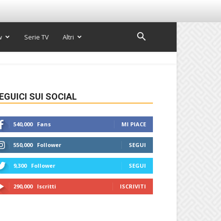
w
Serie TV
Altri
EGUICI SUI SOCIAL
540,000
Fans
MI PIACE
550,000
Follower
SEGUI
9,300
Follower
SEGUI
290,000
Iscritti
ISCRIVITI