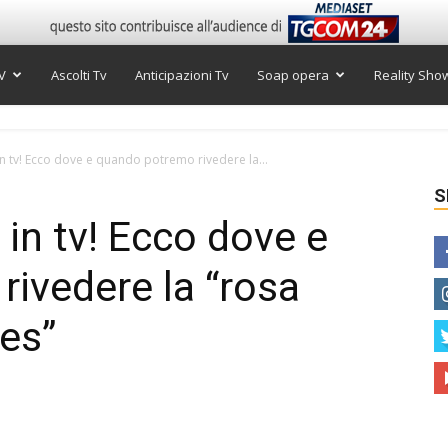
V
Ascolti Tv
Anticipazioni Tv
Soap opera
Reality Sho
n tv! Ecco dove e quando potremo rivedere la...
S
in tv! Ecco dove e
ivedere la “rosa
les”