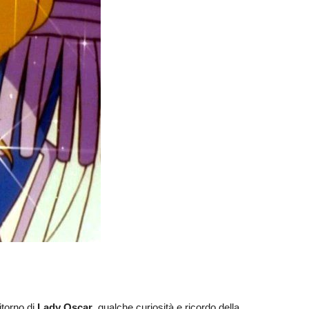
itorno di
Lady Oscar
, qualche curiosità e ricordo della