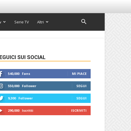
w
Serie TV
Altri
EGUICI SUI SOCIAL
540,000
Fans
MI PIACE
550,000
Follower
SEGUI
9,300
Follower
SEGUI
290,000
Iscritti
ISCRIVITI