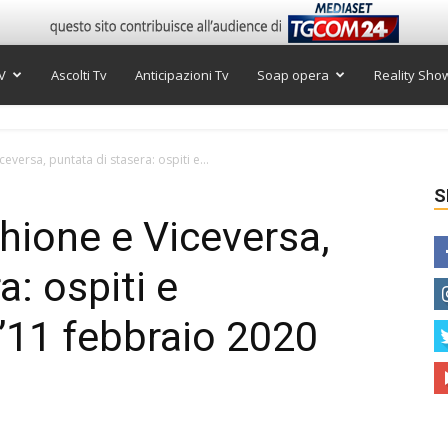
V
Ascolti Tv
Anticipazioni Tv
Soap opera
Reality Sho
ceversa, puntata di stasera: ospiti e...
S
chione e Viceversa,
a: ospiti e
l’11 febbraio 2020