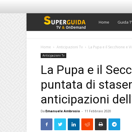
Super
Home
Guida T
Guida
Home
Anticipazioni Tv
La Pupa e il Secchione e Vi
Anticipazioni Tv
TV
La Pupa e il Sec
puntata di staser
anticipazioni del
Da
Emanuele Ambrosio
-
11 Febbraio 2020