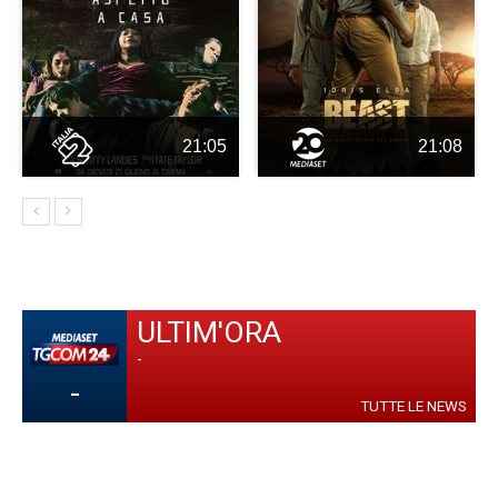
21:05
21:08
ULTIM'ORA
-
-
TUTTE LE NEWS