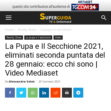
Home
Reality Show
La pupa e il secchione
Reality Show
La pupa e il secchione
Video
La Pupa e Il Secchione 2021,
eliminati seconda puntata del
28 gennaio: ecco chi sono |
Video Mediaset
Da
Alessandra Solmi
-
29 Gennaio 2021