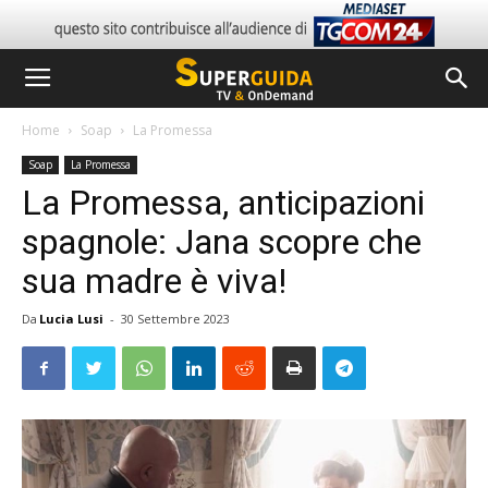
Home
Soap
La Promessa
Soap
La Promessa
La Promessa, anticipazioni
spagnole: Jana scopre che
sua madre è viva!
Da
Lucia Lusi
-
30 Settembre 2023