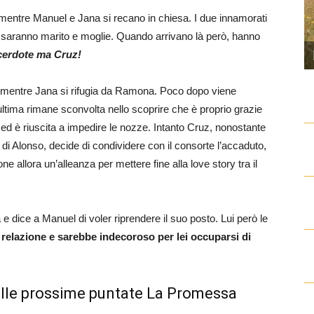
 mentre Manuel e Jana si recano in chiesa. I due innamorati
e – saranno marito e moglie. Quando arrivano là però, hanno
acerdote ma Cruz!
a, mentre Jana si rifugia da Ramona. Poco dopo viene
ultima rimane sconvolta nello scoprire che è proprio grazie
 ed è riuscita a impedire le nozze. Intanto Cruz, nonostante
i Alonso, decide di condividere con il consorte l’accaduto,
pone allora un’alleanza per mettere fine alla love story tra il
dice a Manuel di voler riprendere il suo posto. Lui però le
o relazione e sarebbe indecoroso per lei occuparsi di
nelle prossime puntate La Promessa