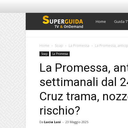
Super
Home
Guida T
Guida
Home
Soap
La Promessa
La Promessa, anticip
Soap
La Promessa
TV
La Promessa, ant
settimanali dal 
Cruz trama, nozz
rischio?
Da
Lucia Lusi
-
23 Maggio 2025