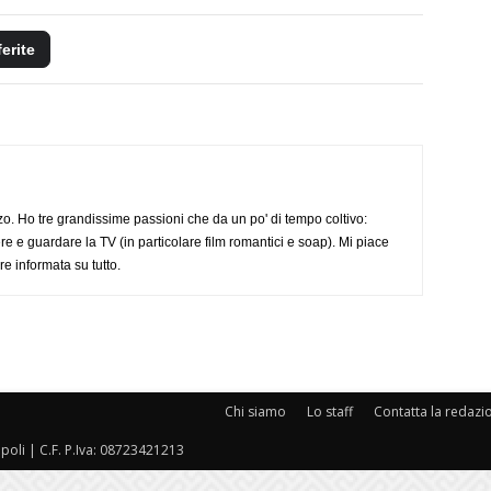
ferite
o. Ho tre grandissime passioni che da un po' di tempo coltivo:
re e guardare la TV (in particolare film romantici e soap). Mi piace
e informata su tutto.
Chi siamo
Lo staff
Contatta la redazi
oli | C.F. P.Iva: 08723421213