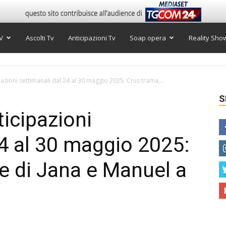
V
Ascolti Tv
Anticipazioni Tv
Soap opera
Reality Sho
azioni settimanali dal 24 al 30 maggio 2025: Cruz trama,...
S
icipazioni
24 al 30 maggio 2025:
e di Jana e Manuel a