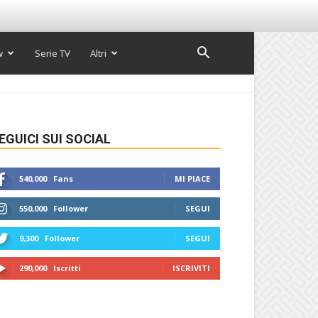
w
Serie TV
Altri
EGUICI SUI SOCIAL
540,000
Fans
MI PIACE
550,000
Follower
SEGUI
9,300
Follower
SEGUI
290,000
Iscritti
ISCRIVITI