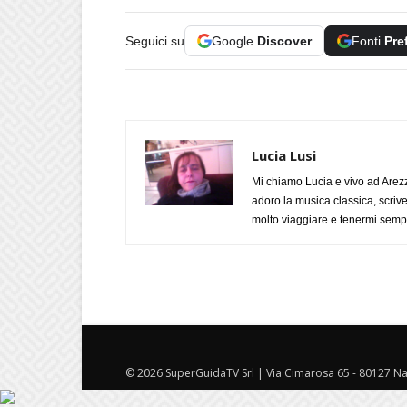
Seguici su
Google
Discover
Fonti
Pre
Lucia Lusi
Mi chiamo Lucia e vivo ad Arezz
adoro la musica classica, scrive
molto viaggiare e tenermi sempr
© 2026 SuperGuidaTV Srl | Via Cimarosa 65 - 80127 Nap