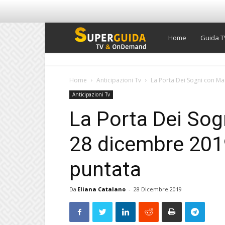
Super
Home
Guida T
Guida
Home
Anticipazioni Tv
La Porta Dei Sogni con Ma
Anticipazioni Tv
TV
La Porta Dei Sog
28 dicembre 2019
puntata
Da
Eliana Catalano
-
28 Dicembre 2019