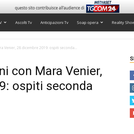
V
Ascolti Tv
Anticipazioni Tv
Soap opera
Reality Sho
ra Venier, 28 dicembre 2019: ospiti seconda...
S
ni con Mara Venier,
: ospiti seconda