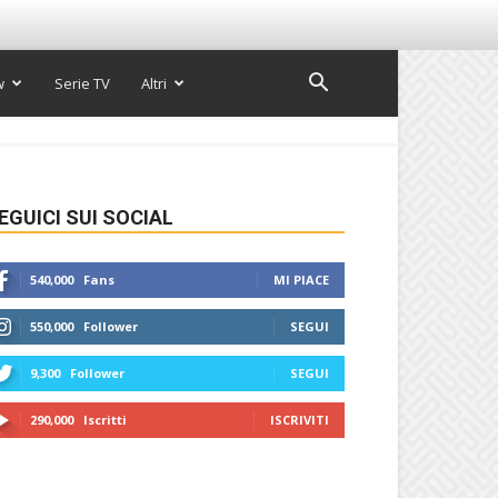
w
Serie TV
Altri
EGUICI SUI SOCIAL
540,000
Fans
MI PIACE
550,000
Follower
SEGUI
9,300
Follower
SEGUI
290,000
Iscritti
ISCRIVITI