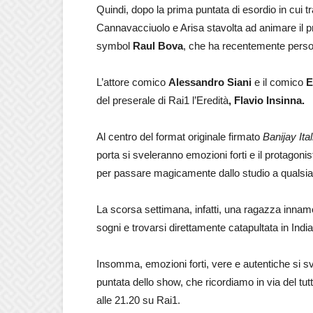
Quindi, dopo la prima puntata di esordio in cui tr
Cannavacciuolo e Arisa stavolta ad animare il p
symbol
Raul Bova
, che ha recentemente per
L’attore comico
Alessandro Siani
e il comico
E
del preserale di Rai1 l’Eredità
, Flavio Insinna.
Al centro del format originale firmato
Banijay Ital
porta si sveleranno emozioni forti e il protagon
per passare magicamente dallo studio a qualsias
La scorsa settimana, infatti, una ragazza innamo
sogni e trovarsi direttamente catapultata in Indi
Insomma, emozioni forti, vere e autentiche si sv
puntata dello show, che ricordiamo in via del tu
alle 21.20 su Rai1.