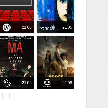
21:00
21:05
21:05
21:08