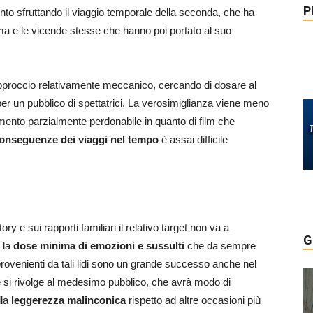
P
nto sfruttando il viaggio temporale della seconda, che ha
ma e le vicende stesse che hanno poi portato al suo
approccio relativamente meccanico, cercando di dosare al
er un pubblico di spettatrici. La verosimiglianza viene meno
ento parzialmente perdonabile in quanto di film che
conseguenze dei viaggi nel tempo
è assai difficile
ory e sui rapporti familiari il relativo target non va a
G
 la
dose minima di emozioni e sussulti
che da sempre
provenienti da tali lidi sono un grande successo anche nel
 si rivolge al medesimo pubblico, che avrà modo di
lla
leggerezza malinconica
rispetto ad altre occasioni più