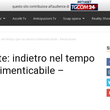
V
Ascolti Tv
Anticipazioni Tv
Soap opera
Reality Sho
tro nel tempo per un amore indimenticabile – Recensione
S
te: indietro nel tempo
imenticabile –