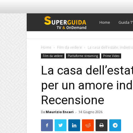
Super
Home
Guida T
Guida
Home
Film da vedere
La casa dell’estate: indie
Film da vedere
Piattaforme streaming
Prime Video
TV
La casa dell’esta
per un amore ind
Recensione
Da
Maurizio Encari
-
14 Giugno 2026