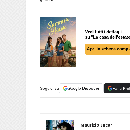
Vedi tutti i dettagli
su "La casa dell'estat
Apri la scheda compl
Seguici su
Google
Discover
Fonti
Pre
Maurizio Encari