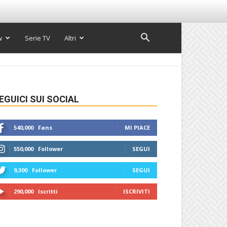
w
Serie TV
Altri
EGUICI SUI SOCIAL
540,000
Fans
MI PIACE
550,000
Follower
SEGUI
9,300
Follower
SEGUI
290,000
Iscritti
ISCRIVITI