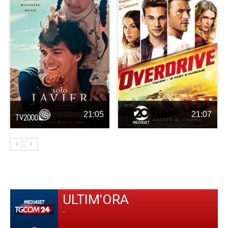
21:05
21:07
ULTIM'ORA
-
-