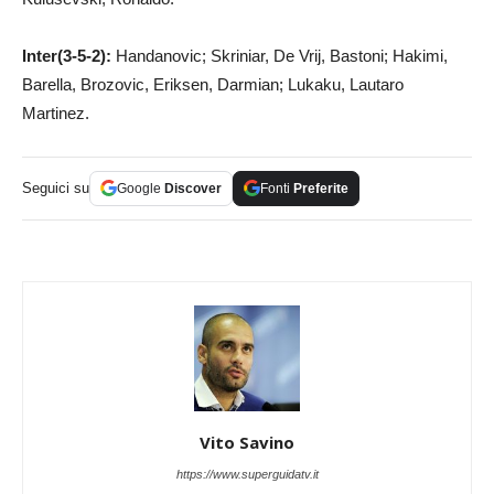
Inter(3-5-2):
Handanovic; Skriniar, De Vrij, Bastoni; Hakimi,
Barella, Brozovic, Eriksen, Darmian; Lukaku, Lautaro
Martinez.
Seguici su
Google
Discover
Fonti
Preferite
Vito Savino
https://www.superguidatv.it