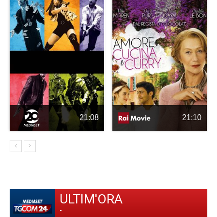
21:08
21:10
ULTIM'ORA
-