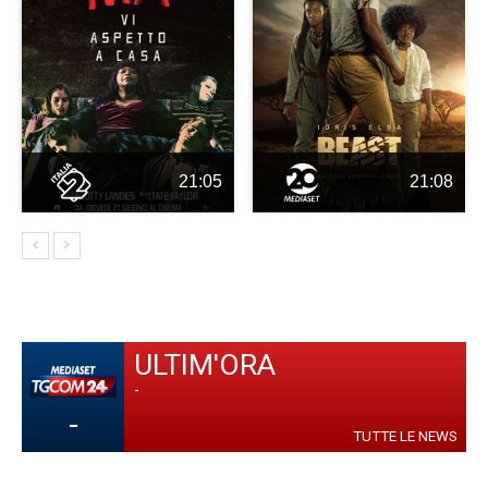
21:05
21:08
ULTIM'ORA
-
-
TUTTE LE NEWS