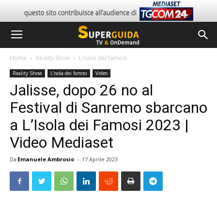
Home
Reality Show
L'isola dei famosi
Reality Show
L'isola dei famosi
Video
Jalisse, dopo 26 no al
Festival di Sanremo sbarcano
a L’Isola dei Famosi 2023 |
Video Mediaset
Da
Emanuele Ambrosio
-
17 Aprile 2023