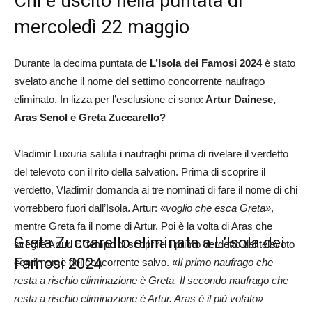
Chi è uscito nella puntata di
mercoledì 22 maggio
Durante la decima puntata de
L’Isola dei Famosi 2024
è stato
svelato anche il nome del settimo concorrente naufrago
eliminato. In lizza per l’esclusione ci sono:
Artur Dainese,
Aras Senol e Greta Zuccarello
?
Vladimir Luxuria saluta i naufraghi prima di rivelare il verdetto
del televoto con il rito della salvation. Prima di scoprire il
verdetto, Vladimir domanda ai tre nominati di fare il nome di chi
vorrebbero fuori dall’Isola. Artur: «
voglio che esca Greta»
,
mentre Greta fa il nome di Artur. Poi è la volta di Aras che
Greta Zuccarello eliminata a L’Isola dei
sceglie Artur. E’ tempo di scoprire il primo verdetto del televoto
Famosi 2024
con il nome del concorrente salvo. «
Il primo naufrago che
resta a rischio eliminazione è Greta. Il secondo naufrago che
resta a rischio eliminazione è Artur. Aras è il più votato»
–