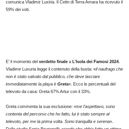
comunica Vladimir Luxiria. Il Cetin di Terra Amara ha ricevuto il
59% dei voti.
E’ il momento del
verdetto finale
a
L’Isola dei Famosi 2024
.
Vladimir Luxuria legge il contenuto della busta: «
il naufrago che
non è stato salvato dal pubblico, che deve lasciare
immediatamente la playa è
Greta
». Ecco le percentuali del
televoto da casa: Greta 67% Artur con il 33%.
Greta commenta la sua esclusione: «
me l’aspettavo, sono
contenta del percorso che ho fatto, lui è stato sempre al
televoto, per me la prima volta. Sono tranquilla e serena
».
Dallo studio Sonia Bruganelli: «
credo che abbia fatto un ottimo