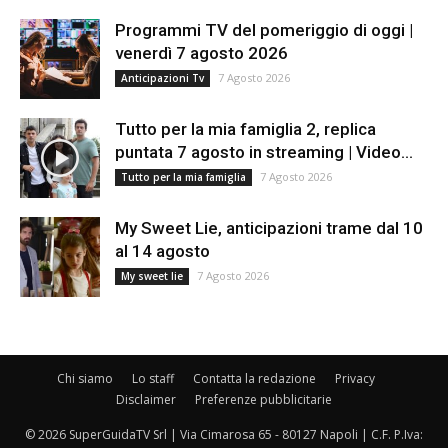
Programmi TV del pomeriggio di oggi |
venerdì 7 agosto 2026
7 Agosto 2026
Anticipazioni Tv
Tutto per la mia famiglia 2, replica
puntata 7 agosto in streaming | Video...
7 Agosto 2026
Tutto per la mia famiglia
My Sweet Lie, anticipazioni trame dal 10
al 14 agosto
7 Agosto 2026
My sweet lie
Chi siamo
Lo staff
Contatta la redazione
Privacy
Disclaimer
Preferenze pubblicitarie
© 2026 SuperGuidaTV Srl | Via Cimarosa 65 - 80127 Napoli | C.F. P.Iva: