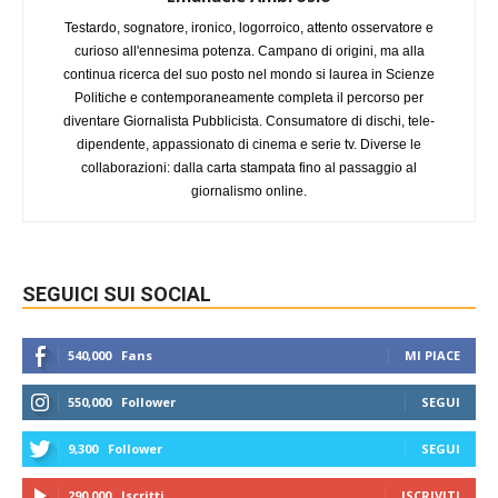
Testardo, sognatore, ironico, logorroico, attento osservatore e
curioso all'ennesima potenza. Campano di origini, ma alla
continua ricerca del suo posto nel mondo si laurea in Scienze
Politiche e contemporaneamente completa il percorso per
diventare Giornalista Pubblicista. Consumatore di dischi, tele-
dipendente, appassionato di cinema e serie tv. Diverse le
collaborazioni: dalla carta stampata fino al passaggio al
giornalismo online.
SEGUICI SUI SOCIAL
540,000
Fans
MI PIACE
550,000
Follower
SEGUI
9,300
Follower
SEGUI
290,000
Iscritti
ISCRIVITI