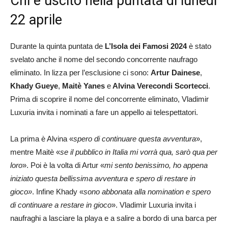
Chi è uscito nella puntata di lunedì
22 aprile
Durante la quinta puntata de
L’Isola dei Famosi 2024
è stato
svelato anche il nome del secondo concorrente naufrago
eliminato. In lizza per l’esclusione ci sono:
Artur Dainese
,
Khady Gueye
,
Maitè Yanes
e
Alvina Verecondi Scortecci
.
Prima di scoprire il nome del concorrente eliminato, Vladimir
Luxuria invita i nominati a fare un appello ai telespettatori.
La prima è Alvina «
spero di continuare questa avventura
»,
mentre Maitè «
se il pubblico in Italia mi vorrà qua, sarò qua per
loro
». Poi è la volta di Artur «
mi sento benissimo, ho appena
iniziato questa bellissima avventura e spero di restare in
gioco»
. Infine Khady «
sono abbonata alla nomination e spero
di continuare a restare in gioco
». Vladimir Luxuria invita i
naufraghi a lasciare la playa e a salire a bordo di una barca per