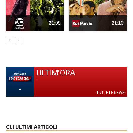
21:08
21:10
ULTIM'ORA
-
-
TUTTE LE NEWS
GLI ULTIMI ARTICOLI