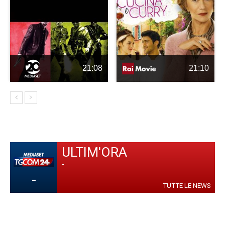
21:08
21:10
ULTIM'ORA
-
-
TUTTE LE NEWS