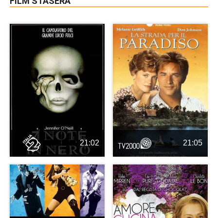
FILM STASERA
21:02
21:05