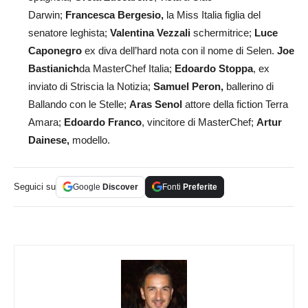
Darwin;
Francesca Bergesio,
la Miss Italia figlia del
senatore leghista;
Valentina Vezzali
schermitrice;
Luce
Caponegro
ex diva dell’hard nota con il nome di Selen.
Joe
Bastianich
da MasterChef Italia;
Edoardo Stoppa
, ex
inviato di Striscia la Notizia;
Samuel Peron,
ballerino di
Ballando con le Stelle;
Aras Senol
attore della fiction Terra
Amara;
Edoardo Franco
, vincitore di MasterChef;
Artur
Dainese,
modello.
Seguici su
Google
Discover
Fonti
Preferite