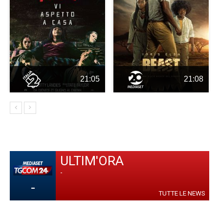
21:05
21:08
ULTIM'ORA
-
-
TUTTE LE NEWS