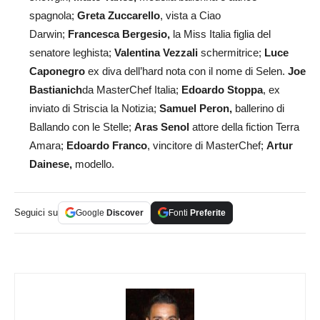
spagnola;
Greta Zuccarello
, vista a Ciao
Darwin;
Francesca Bergesio,
la Miss Italia figlia del
senatore leghista;
Valentina Vezzali
schermitrice;
Luce
Caponegro
ex diva dell’hard nota con il nome di Selen.
Joe
Bastianich
da MasterChef Italia;
Edoardo Stoppa
, ex
inviato di Striscia la Notizia;
Samuel Peron,
ballerino di
Ballando con le Stelle;
Aras Senol
attore della fiction Terra
Amara;
Edoardo Franco
, vincitore di MasterChef;
Artur
Dainese,
modello.
Seguici su
Google
Discover
Fonti
Preferite