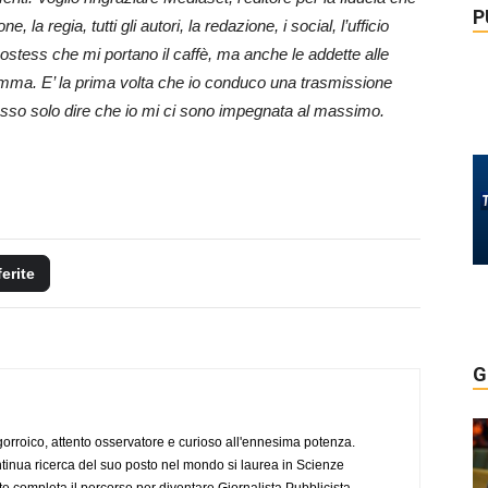
P
 la regia, tutti gli autori, la redazione, i social, l’ufficio
 hostess che mi portano il caffè, ma anche le addette alle
gramma. E’ la prima volta che io conduco una trasmissione
osso solo dire che io mi ci sono impegnata al massimo.
ferite
G
ogorroico, attento osservatore e curioso all'ennesima potenza.
tinua ricerca del suo posto nel mondo si laurea in Scienze
completa il percorso per diventare Giornalista Pubblicista.