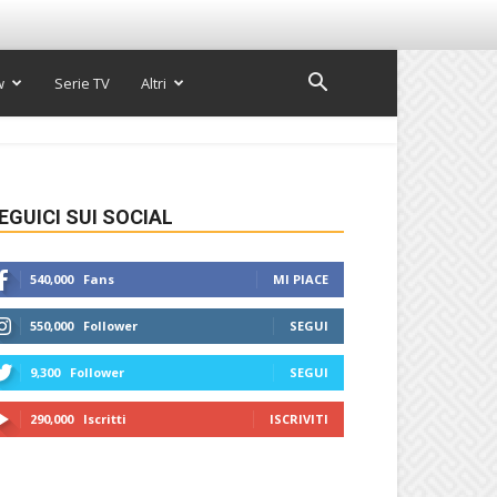
w
Serie TV
Altri
EGUICI SUI SOCIAL
540,000
Fans
MI PIACE
550,000
Follower
SEGUI
9,300
Follower
SEGUI
290,000
Iscritti
ISCRIVITI