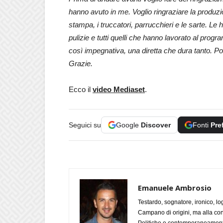
hanno avuto in me. Voglio ringraziare la produzione,
stampa, i truccatori, parrucchieri e le sarte. Le
pulizie e tutti quelli che hanno lavorato al pro
così impegnativa, una diretta che dura tanto. P
Grazie.
Ecco il
video Mediaset
.
Seguici su
Google
Discover
Fonti
Pre
Emanuele Ambrosio
Testardo, sognatore, ironico, l
Campano di origini, ma alla con
Politiche e contemporaneamente 