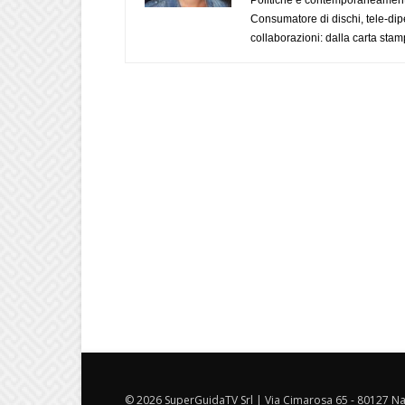
Consumatore di dischi, tele-dip
collaborazioni: dalla carta stam
© 2026 SuperGuidaTV Srl | Via Cimarosa 65 - 80127 Nap