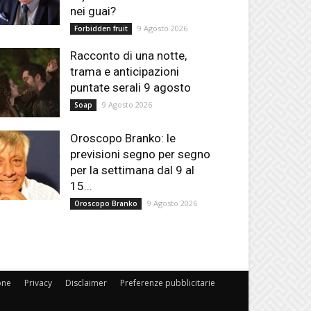
nei guai?
9 Agosto 2026
Forbidden fruit
Racconto di una notte,
trama e anticipazioni
puntate serali 9 agosto
9 Agosto 2026
Soap
Oroscopo Branko: le
previsioni segno per segno
per la settimana dal 9 al
15...
9 Agosto 2026
Oroscopo Branko
one
Privacy
Disclaimer
Preferenze pubblicitarie