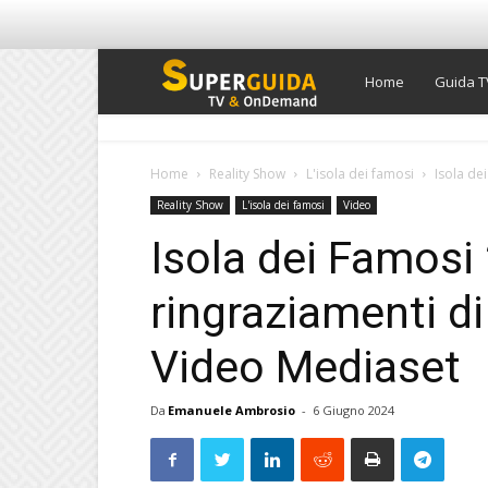
Super
Home
Guida T
Guida
Home
Reality Show
L'isola dei famosi
Isola de
Reality Show
L'isola dei famosi
Video
TV
Isola dei Famosi 
ringraziamenti di
Video Mediaset
Da
Emanuele Ambrosio
-
6 Giugno 2024