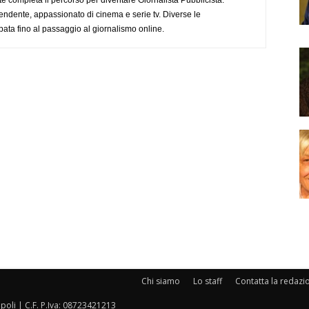
endente, appassionato di cinema e serie tv. Diverse le
pata fino al passaggio al giornalismo online.
Chi siamo
Lo staff
Contatta la redazi
oli | C.F. P.Iva: 08723421213