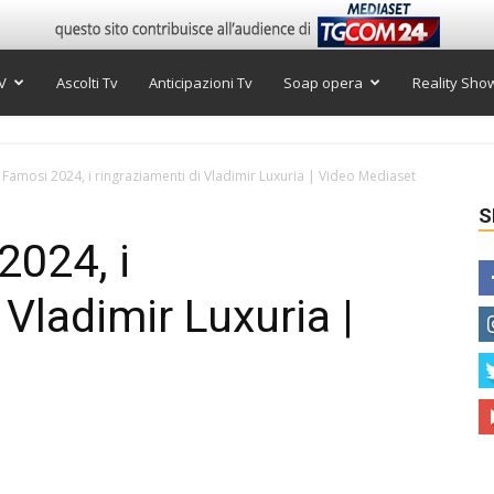
V
Ascolti Tv
Anticipazioni Tv
Soap opera
Reality Sho
i Famosi 2024, i ringraziamenti di Vladimir Luxuria | Video Mediaset
S
2024, i
 Vladimir Luxuria |