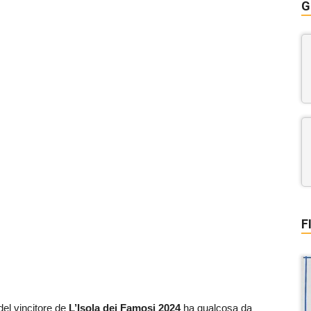
G
F
el vincitore de
L’Isola dei Famosi 2024
ha qualcosa da