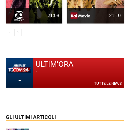
21:08
21:10
ULTIM'ORA
-
-
TUTTE LE NEWS
GLI ULTIMI ARTICOLI