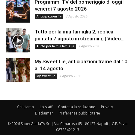
Programmi TV del pomeriggio di oggi |
venerdì 7 agosto 2026
7 Agosto 2026
Anticipazioni Tv
Tutto per la mia famiglia 2, replica
puntata 7 agosto in streaming | Video...
7 Agosto 2026
Tutto per la mia famiglia
My Sweet Lie, anticipazioni trame dal 10
al 14 agosto
7 Agosto 2026
My sweet lie
Chi siamo
Lo staff
Contatta la redazione
Privacy
Disclaimer
Preferenze pubblicitarie
© 2026 SuperGuidaTV Srl | Via Cimarosa 65 - 80127 Napoli | C.F. P.Iva:
08723421213