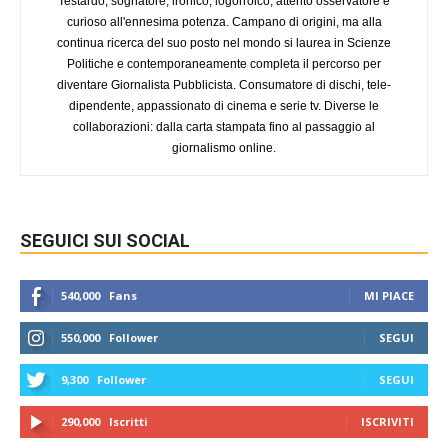
Testardo, sognatore, ironico, logorroico, attento osservatore e
curioso all'ennesima potenza. Campano di origini, ma alla
continua ricerca del suo posto nel mondo si laurea in Scienze
Politiche e contemporaneamente completa il percorso per
diventare Giornalista Pubblicista. Consumatore di dischi, tele-
dipendente, appassionato di cinema e serie tv. Diverse le
collaborazioni: dalla carta stampata fino al passaggio al
giornalismo online.
SEGUICI SUI SOCIAL
540,000
Fans
MI PIACE
550,000
Follower
SEGUI
9,300
Follower
SEGUI
290,000
Iscritti
ISCRIVITI