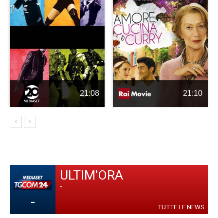
21:08
21:10
ULTIM'ORA
-
-
TUTTE LE NEWS