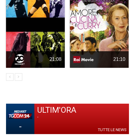
21:08
21:10
ULTIM'ORA
-
-
TUTTE LE NEWS