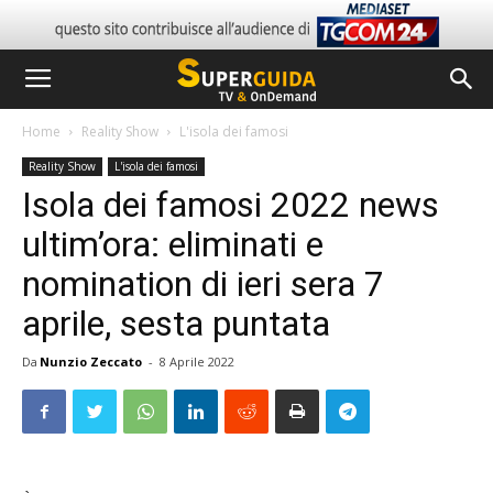
Home
Reality Show
L'isola dei famosi
Reality Show
L'isola dei famosi
Isola dei famosi 2022 news
ultim’ora: eliminati e
nomination di ieri sera 7
aprile, sesta puntata
Da
Nunzio Zeccato
-
8 Aprile 2022