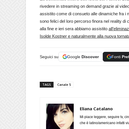
rivedere in streaming on demand grazie al vide
assistito come di consueto alle dinamiche fra i na
sono felici del loro percorso finora nel reality d
alla fine e ieri sera abbiamo assistito
all’elimina
Isolde Kostner e naturalmente alla nuova tornat
Seguici su
Google
Discover
Fonti
Pre
TAGS
Canale 5
Eliana Catalano
Mi piace leggere, seguire tv, ci
che è latino/americano infatti 