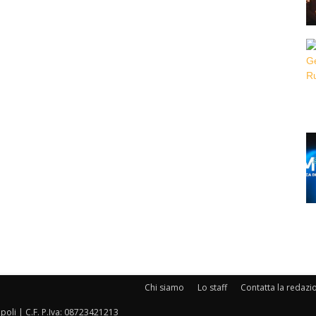
Chi siamo
Lo staff
Contatta la redazi
oli | C.F. P.Iva: 08723421213