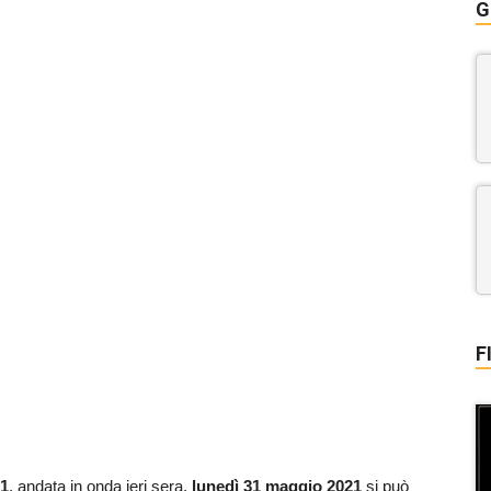
G
F
21
, andata in onda ieri sera,
lunedì 31 maggio 2021
si può