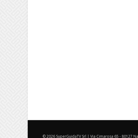
© 2026 SuperGuidaTV Srl | Via Cimarosa 65 - 80127 Nap