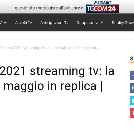
V
Ascolti Tv
Anticipazioni Tv
Soap opera
Reality Sho
i Famosi 2021 streaming tv: la semifinale del 31 maggio in...
S
 2021 streaming tv: la
 maggio in replica |