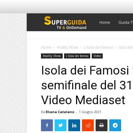
Super
Home
Guida T
Guida
Home
Reality Show
L'isola dei famosi
Isola de
Reality Show
L'isola dei famosi
Video
TV
Isola dei Famosi
semifinale del 31
Video Mediaset
Da
Eliana Catalano
-
1 Giugno 2021