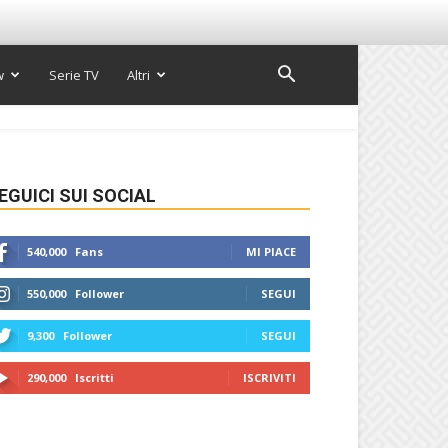
w
Serie TV
Altri
EGUICI SUI SOCIAL
540,000
Fans
MI PIACE
550,000
Follower
SEGUI
9,300
Follower
SEGUI
290,000
Iscritti
ISCRIVITI