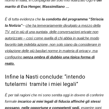
ritorno in Italia, in compagnia del solo mio fidanzato Ugo e
del
marito di Eva Henger, Massimiliano …
È di tutta evidenza che
la condotta del programma “Striscia
la Notizia”
–
che ha temerariamente divulgato a mezzo della
TV, ed in più di una puntata, delle conversazioni private non
autorizzate – così come quella di chi abbia in qualche modo
favorito tale indebita azione, non solo siano da considerare in
violazione delle più basilari norme in materia di privacy, ma
configurino
senza ombra di dubbio una tipica forma di
reato.
Infine la Nasti conclude: “intendo
tutelarmi tramite i miei legali”
È per tali ragioni che mi sono sentita oggi in dovere di conferire
formale
incarico ai miei legali di fiducia affinché gli stessi
possano, nelle opportune e competenti sedi,
esperire ogni