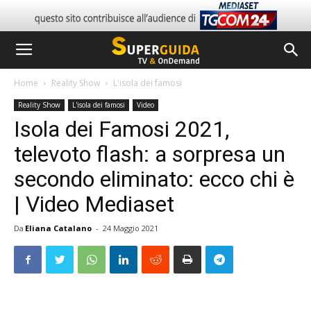
Home
Reality Show
L'isola dei famosi
Reality Show
L'isola dei famosi
Video
Isola dei Famosi 2021,
televoto flash: a sorpresa un
secondo eliminato: ecco chi è
| Video Mediaset
Da
Eliana Catalano
-
24 Maggio 2021