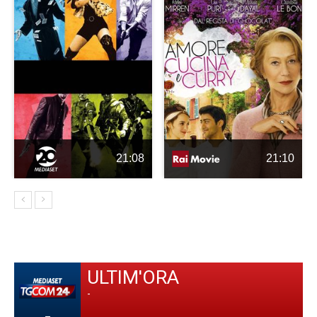
21:08
21:10
ULTIM'ORA
-
-