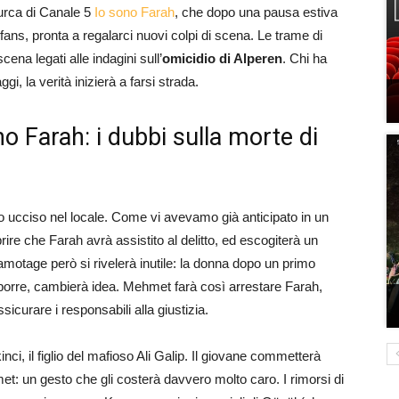
 turca di Canale 5
Io sono Farah
, che dopo una pausa estiva
fans, pronta a regalarci nuovi colpi di scena. Le trame di
cena legati alle indagini sull’
omicidio di Alperen
. Chi ha
gi, la verità inizierà a farsi strada.
no Farah: i dubbi sulla morte di
to ucciso nel locale. Come vi avevamo già anticipato in un
re che Farah avrà assistito al delitto, ed escogiterà un
amotage però si rivelerà inutile: la donna dopo un primo
porre, cambierà idea. Mehmet farà così arrestare Farah,
icurare i responsabili alla giustizia.
inci, il figlio del mafioso Ali Galip. Il giovane commetterà
met: un gesto che gli costerà davvero molto caro. I rimorsi di