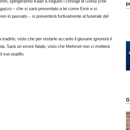
en, spingeranno Kaan a seguire i consigli di Gönül (che
P
 ragazzo – che si sarà presentato a lei come Emir e si
ren in passato -. si presenterà furtivamente al funerale del
 tradirlo, visto che per restarle accanto il giovane ignorerà il
chia. Sarà un errore fatale, visto che Mehmet non ci metterà
l suo pupillo.
G