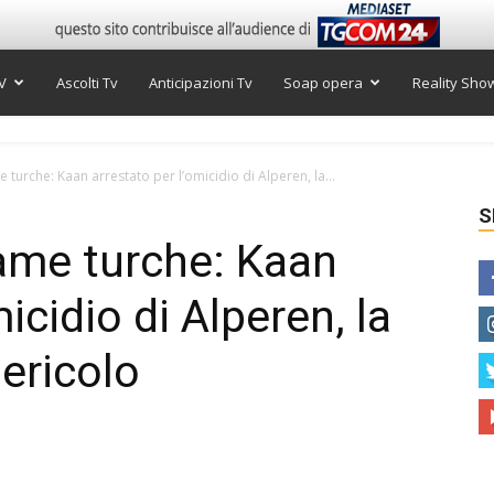
V
Ascolti Tv
Anticipazioni Tv
Soap opera
Reality Sho
 turche: Kaan arrestato per l’omicidio di Alperen, la...
S
rame turche: Kaan
icidio di Alperen, la
ericolo