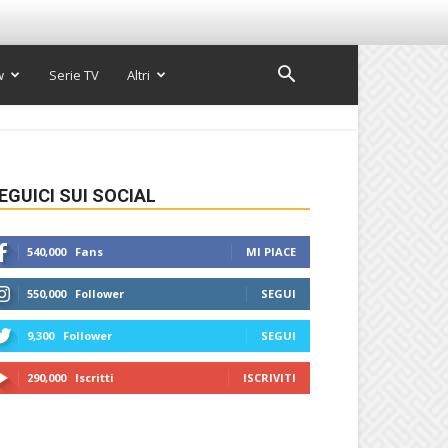
w
Serie TV
Altri
EGUICI SUI SOCIAL
540,000
Fans
MI PIACE
550,000
Follower
SEGUI
9,300
Follower
SEGUI
290,000
Iscritti
ISCRIVITI