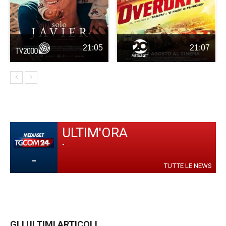
21:05
21:07
ULTIM'ORA
-
-
TUTTE LE NEWS
GLI ULTIMI ARTICOLI