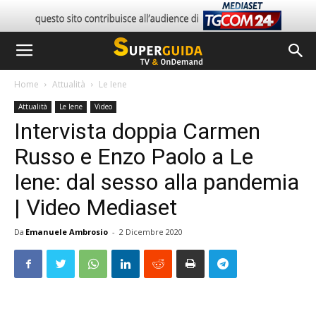
Home
Attualità
Le Iene
Attualità
Le Iene
Video
Intervista doppia Carmen
Russo e Enzo Paolo a Le
Iene: dal sesso alla pandemia
| Video Mediaset
Da
Emanuele Ambrosio
-
2 Dicembre 2020