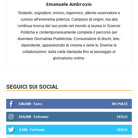
Emanuele Ambrosio
Testardo, sognatore, ironico, logorroico, attento osservatore e
curioso all'ennesima potenza. Campano di origini, ma alla
continua ricerca del suo posto nel mondo si laurea in Scienze
Politiche e contemporaneamente completa il percorso per
diventare Giornalista Pubblicista. Consumatore di dischi, tele-
dipendente, appassionato di cinema e serie tv. Diverse le
collaborazioni: dalla carta stampata fino al passaggio al
giornalismo online.
SEGUICI SUI SOCIAL
540,000
Fans
MI PIACE
550,000
Follower
SEGUI
9,300
Follower
SEGUI