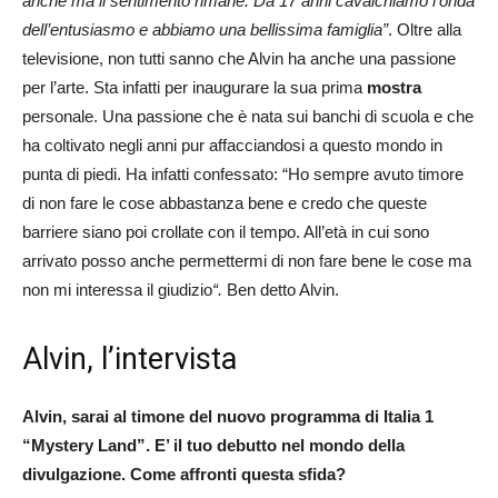
anche ma il sentimento rimane. Da 17 anni cavalchiamo l’onda
dell’entusiasmo e abbiamo una bellissima famiglia”
. Oltre alla
televisione, non tutti sanno che Alvin ha anche una passione
per l’arte. Sta infatti per inaugurare la sua prima
mostra
personale. Una passione che è nata sui banchi di scuola e che
ha coltivato negli anni pur affacciandosi a questo mondo in
punta di piedi. Ha infatti confessato: “Ho sempre avuto timore
di non fare le cose abbastanza bene e credo che queste
barriere siano poi crollate con il tempo. All’età in cui sono
arrivato posso anche permettermi di non fare bene le cose ma
non mi interessa il giudizio
“.
Ben detto Alvin.
Alvin, l’intervista
Alvin, sarai al timone del nuovo programma di Italia 1
“
Mystery
Land
”. E’ il tuo debutto nel mondo della
divulgazione. Come affronti questa sfida?