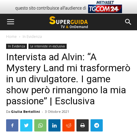
Home
In Evidenza
In Evidenza
Le interviste in esclusiva
Intervista ad Alvin: “A
Mystery Land mi trasformerò
in un divulgatore. I game
show però rimangono la mia
passione” | Esclusiva
Da
Giulia Bertollini
-
3 Ottobre 2021