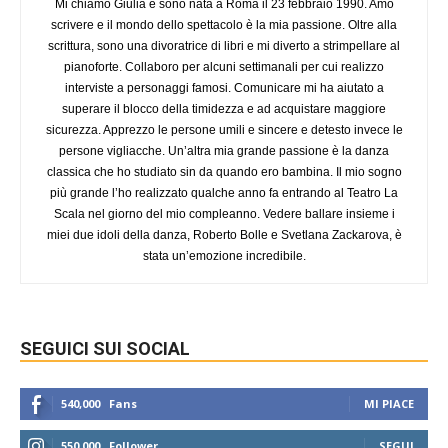
Mi chiamo Giulia e sono nata a Roma il 23 febbraio 1990. Amo
scrivere e il mondo dello spettacolo è la mia passione. Oltre alla
scrittura, sono una divoratrice di libri e mi diverto a strimpellare al
pianoforte. Collaboro per alcuni settimanali per cui realizzo
interviste a personaggi famosi. Comunicare mi ha aiutato a
superare il blocco della timidezza e ad acquistare maggiore
sicurezza. Apprezzo le persone umili e sincere e detesto invece le
persone vigliacche. Un’altra mia grande passione è la danza
classica che ho studiato sin da quando ero bambina. Il mio sogno
più grande l’ho realizzato qualche anno fa entrando al Teatro La
Scala nel giorno del mio compleanno. Vedere ballare insieme i
miei due idoli della danza, Roberto Bolle e Svetlana Zackarova, è
stata un’emozione incredibile.
SEGUICI SUI SOCIAL
540,000
Fans
MI PIACE
550,000
Follower
SEGUI