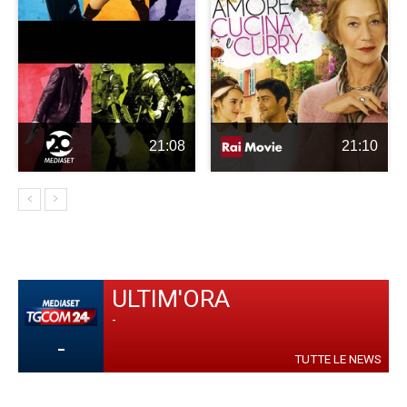
21:08
21:10
ULTIM'ORA
-
-
TUTTE LE NEWS