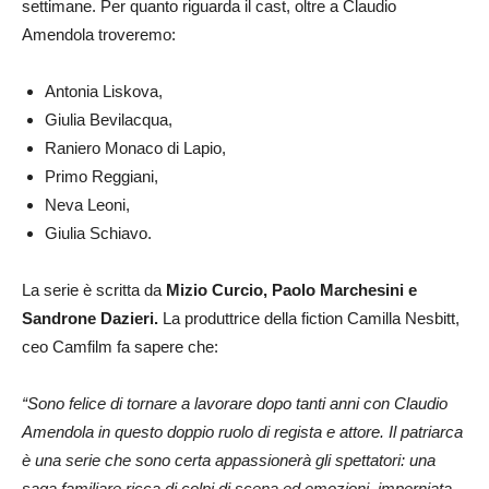
settimane. Per quanto riguarda il cast, oltre a Claudio
Amendola troveremo:
Antonia Liskova,
Giulia Bevilacqua,
Raniero Monaco di Lapio,
Primo Reggiani,
Neva Leoni,
Giulia Schiavo.
La serie è scritta da
Mizio Curcio, Paolo Marchesini e
Sandrone Dazieri.
La produttrice della fiction Camilla Nesbitt,
ceo Camfilm fa sapere che:
“Sono felice di tornare a lavorare dopo tanti anni con Claudio
Amendola in questo doppio ruolo di regista e attore. Il patriarca
è una serie che sono certa appassionerà gli spettatori: una
saga familiare ricca di colpi di scena ed emozioni, imperniata