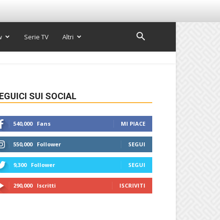
w
Serie TV
Altri
EGUICI SUI SOCIAL
540,000
Fans
MI PIACE
550,000
Follower
SEGUI
9,300
Follower
SEGUI
290,000
Iscritti
ISCRIVITI