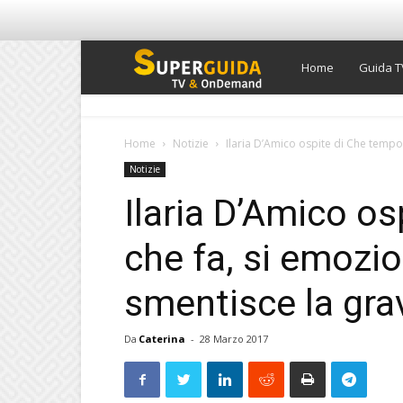
Super
Home
Guida T
Guida
Home
Notizie
Ilaria D’Amico ospite di Che tempo 
Notizie
TV
Ilaria D’Amico o
che fa, si emozi
smentisce la gra
Da
Caterina
-
28 Marzo 2017