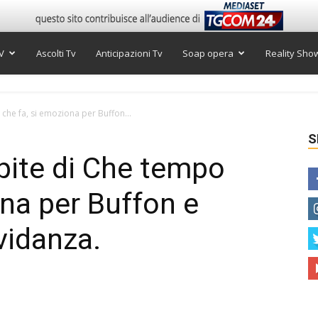
V
Ascolti Tv
Anticipazioni Tv
Soap opera
Reality Sho
che fa, si emoziona per Buffon...
S
spite di Che tempo
ona per Buffon e
vidanza.