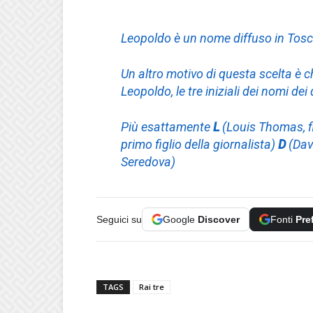
Leopoldo è un nome diffuso in Toscan
Un altro motivo di questa scelta è 
Leopoldo, le tre iniziali dei nomi dei
Più esattamente
L
(Louis Thomas, f
primo figlio della giornalista)
D
(Davi
Seredova)
Seguici su
Google
Discover
Fonti
Pre
TAGS
Rai tre