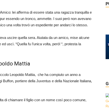
P
’Amico: lei afferma di essere stata una ragazza tranquilla e
, pur essendo un tronco, ammette. I suoi però non avevano
mico una volta trovò un espediente per andarci lo stesso.
oleva uscire quella sera. Aiutata da un amico, mise alcune
d uscì. “Quella fu l’unica volta, però! “, protesta la
opoldo Mattia
l piccolo Leopoldo Mattia, che ha compiuto un anno a
gi Buffon, portiere della Juventus e della Nazionale Italiana,
G
celta di chiamare il figlio con un nome così poco comune,