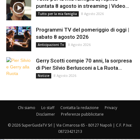
puntata 8 agosto in streaming | Video...
8 Agosto 2026
Tutto per la mia famiglia
Programmi TV del pomeriggio di oggi |
sabato 8 agosto 2026
8 Agosto 2026
Anticipazioni Tv
Gerry Scotti compie 70 anni, la sorpresa
di Pier Silvio Berlusconi a La Ruota...
8 Agosto 2026
Notizie
Chi siamo
Lo staff
Contatta la redazione
Privacy
Disclaimer
Preferenze pubblicitarie
© 2026 SuperGuidaTV Srl | Via Cimarosa 65 - 80127 Napoli | C.F. P.Iva:
08723421213